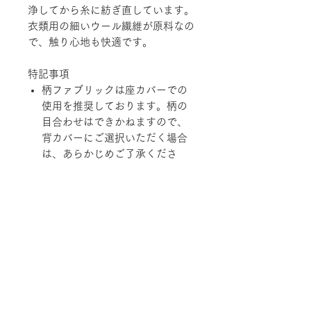
浄してから糸に紡ぎ直しています。
衣類用の細いウール繊維が原料なの
で、触り心地も快適です。
特記事項
柄ファブリックは座カバーでの
使用を推奨しております。柄の
目合わせはできかねますので、
背カバーにご選択いただく場合
は、あらかじめご了承くださ
い。
経済の変動、品質の改善、在庫
状況などにより価格および規
格、仕様、カラーバリエーショ
ンを変更させていただく場合が
あります。
柄ファブリックの対象は下記張地に
なります。