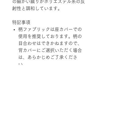
の細かい織りがポリエステル糸の反
射性と調和しています。
特記事項
柄ファブリックは座カバーでの
使用を推奨しております。柄の
目合わせはできかねますので、
背カバーにご選択いただく場合
は、あらかじめご了承くださ
い。
経済の変動、品質の改善、在庫
状況などにより価格および規
格、仕様、カラーバリエーショ
ンを変更させていただく場合が
あります。
柄ファブリックの対象は下記張地に
なります。
【Rank-ecoA】Grove, 【Rank-
ecoB】Shadow / Buffer, 【Rank-