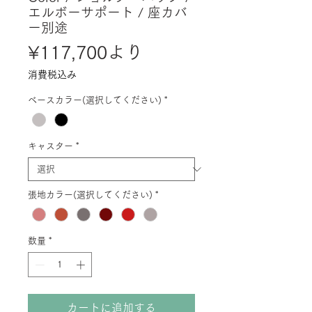
エルボーサポート / 座カバ
ー別途
セ
¥117,700
より
ー
消費税込み
ル
ベースカラー(選択してください)
*
価
格
キャスター
*
張地カラー(選択してください)
*
数量
*
カートに追加する