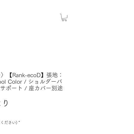
〉【Rank-ecoD】張地：
Cool Color / ショルダーバ
ーサポート / 座カバー別途
セ
より
ー
ル
ください)
*
価