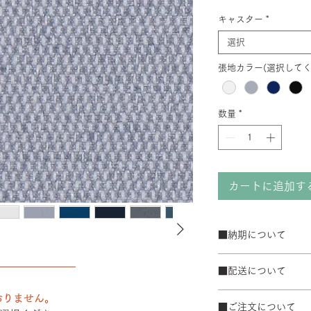
キャスター
*
選択
張地カラー(選択してく
数量
*
カートに追加す
■納期について
サテン仕上げベー
――――――――
■配送について
ブラック粉体塗装
50台以上の場合は
宅配便でお届けしま
おりません。
て納期が変動するこ
■ご注文について
配送エリアによって