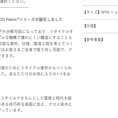
選択ください。
また、ゴールデンウ
※数量によって配送
――――――――
受注生産の為、ご注
常よりお時間をいた
ます。 離島・一部
【サイズ】SPIN シ
ズ等)、キャンセル
別途必要になります
さい。
O Fabric”シリーズが誕生しました
W480/D430/H930-1
積金額を提示いたし
【仕様】
受注生産の為、配送
れぞれ分解可能になっており、リサイクルす
す。詳細なお時間帯
バックレスト：成
プルな機構で壊れにくい構造にすることも
できない場合がござ
【参考重量】
シート：PP・モ
続可能な素材、仕様、製造工程を考えてつく
い。
ベース：アルミダ
ショルダーバック/
グはお客さまご自身で取り外し可能で、ド
装
ヘッドハイバック 
できます。
エルボーサポート
げ・粉体塗装・TP
、地球環境のためにリサイクル素材からつくられ
カバーリング：リサ
した。あなただけのお気に入りの1つをお
ルポリエステル7
7％ / 撥水
るテキスタイルできちんとした質感と時代を超
のある技巧的な表面に加え、クロス染めに
がっています。