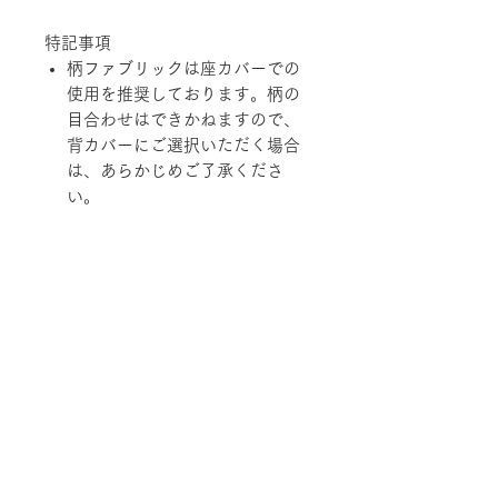
特記事項
柄ファブリックは座カバーでの
使用を推奨しております。柄の
目合わせはできかねますので、
背カバーにご選択いただく場合
は、あらかじめご了承くださ
い。
経済の変動、品質の改善、在庫
状況などにより価格および規
格、仕様、カラーバリエーショ
ンを変更させていただく場合が
あります。
柄ファブリックの対象は下記張地に
なります。
【Rank-ecoA】Grove, 【Rank-
ecoB】Shadow / Buffer, 【Rank-
ecoC】Lunar / Trundle