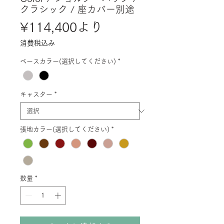
クラシック / 座カバー別途
セ
¥114,400
より
ー
消費税込み
ル
ベースカラー(選択してください)
*
価
格
キャスター
*
張地カラー(選択してください)
*
数量
*