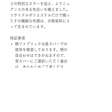
どの特別なカラーを加え、よりニュ
アンスのある色合いを揃えました。
リサイクルポリエステルだけで揃っ
たその繊細な色調は、分散染料によ
って生まれています。
特記事項
柄ファブリックは座カバーでの
使用を推奨しております。柄の
目合わせはできかねますので、
背カバーにご選択いただく場合
は、あらかじめご了承くださ
い。
経済の変動、品質の改善、在庫
状況などにより価格および規
格、仕様、カラーバリエーショ
ンを変更させていただく場合が
あります。