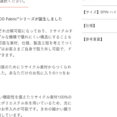
選択ください。
また、ゴールデンウ
※数量によって配送
――――――――
受注生産の為、ご注
常よりお時間をいた
ます。 離島・一部
【サイズ】SPIN ハ
ズ等)、キャンセル
別途必要になります
O Fabric”シリーズが誕生しました
さい。
W480/D430/H930-1
積金額を提示いたし
【仕様】
受注生産の為、配送
れぞれ分解可能になっており、リサイクルす
す。詳細なお時間帯
バックレスト：成
プルな機構で壊れにくい構造にすることも
できない場合がござ
【参考重量】
シート：PP・モ
続可能な素材、仕様、製造工程を考えてつく
い。
ベース：アルミダ
ハイバック/ エル
グはお客さまご自身で取り外し可能で、ド
装
ヘッドハイバック 
できます。
エルボーサポート
げ・粉体塗装・TP
、地球環境のためにリサイクル素材からつくられ
カバーリング：リサ
した。あなただけのお気に入りの1つをお
リエステル100％
い機能性を備えたリサイクル素材100%の
たポリエステル糸を用いているため、光に
のお手入れが可能です。きめの細かい織り
和しています。