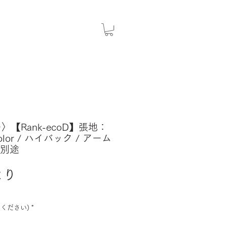
〉【Rank-ecoD】張地：
 Color / ハイバック / アーム
ー別途
セ
より
ー
ル
ください)
*
価