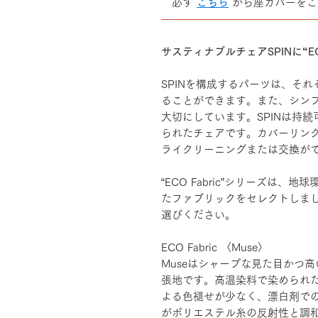
必ず
こちら
から座カバーをご
――――――――――――――
サスティナブルチェアSPINに“EC
SPINを構成するパーツは、そ
ることができます。また、シン
大切にしています。SPINは持
られたチェアです。カバーリン
ライクリーニングまたは交換が
“ECO Fabric”シリーズは
たファブリックをセレクトしま
選びください。
ECO Fabric 〈Muse〉
Museはシャープな見た目かつ高
張地です。高温染料で染められ
よる色褪せが少なく、漂白剤で
がポリエステル糸の反射性と調