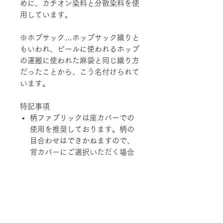
めに、カチオン染料と分散染料を使
用しています。
※ホプサック…ホップサック織りと
もいわれ、ビールに使われるホップ
の運搬に使われた麻袋と同じ織り方
だったことから、こう名付けられて
います。
特記事項
柄ファブリックは座カバーでの
使用を推奨しております。柄の
目合わせはできかねますので、
背カバーにご選択いただく場合
は、あらかじめご了承くださ
い。
経済の変動、品質の改善、在庫
状況などにより価格および規
格、仕様、カラーバリエーショ
ンを変更させていただく場合が