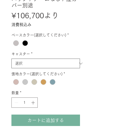
バー別途
セ
¥106,700
より
ー
消費税込み
ル
ベースカラー(選択してください)
*
価
格
キャスター
*
張地カラー(選択してください)
*
数量
*
カートに追加する