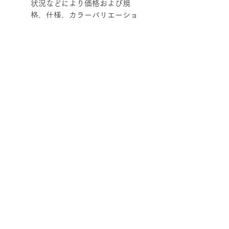
状況などにより価格および規
格、仕様、カラーバリエーショ
ンを変更させていただく場合が
あります。
柄ファブリックの対象は下記張地に
なります。
【Rank-ecoA】Grove, 【Rank-
ecoB】Shadow / Buffer, 【Rank-
ecoC】Lunar / Trundle
■納期について
サテン仕上げベース 2週間程度
■配送について
ブラック粉体塗装ベース 3週間程
度
宅配便でお届けします。
50台以上の場合は要相談となります。
■ご注文について
配送エリアによって料金が異なりま
在庫の有無によって納期が変動するこ
す。
受注生産の為、ご注文後の内容変更
とがあります。
※数量によって配送方法・配送料を変
【サイズ】SPIN ハイバック/アーム
(商品・カラー・サイズ等)、キャンセ
また、ゴールデンウイーク、夏季休
更することがあります。 離島・一部
なし