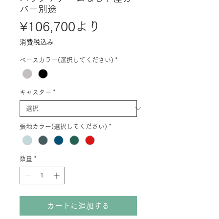
バー別途
セ
¥106,700
より
ー
消費税込み
ル
ベースカラー(選択してください)
*
価
格
キャスター
*
張地カラー(選択してください)
*
数量
*
カートに追加する