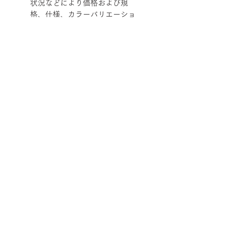
状況などにより価格および規
格、仕様、カラーバリエーショ
ンを変更させていただく場合が
あります。
柄ファブリックの対象は下記張地に
なります。
【Rank-ecoA】Grove, 【Rank-
ecoB】Shadow / Buffer, 【Rank-
ecoC】Lunar / Trundle
■納期について
サテン仕上げベース 2週間程度
■配送について
ブラック粉体塗装ベース 3週間程
度
宅配便でお届けします。
50台以上の場合は要相談となります。
■ご注文について
配送エリアによって料金が異なりま
在庫の有無によって納期が変動するこ
す。
受注生産の為、ご注文後の内容変更
とがあります。
※数量によって配送方法・配送料を変
【サイズ】SPIN ハイバック/アーム
(商品・カラー・サイズ等)、キャンセ
また、ゴールデンウイーク、夏季休
更することがあります。 離島・一部
なし