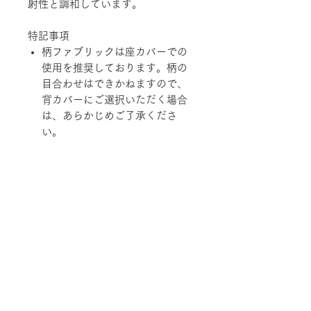
射性と調和しています。
特記事項
柄ファブリックは座カバーでの
使用を推奨しております。柄の
目合わせはできかねますので、
背カバーにご選択いただく場合
は、あらかじめご了承くださ
い。
経済の変動、品質の改善、在庫
状況などにより価格および規
格、仕様、カラーバリエーショ
ンを変更させていただく場合が
あります。
柄ファブリックの対象は下記張地に
なります。
【Rank-ecoA】Grove, 【Rank-
ecoB】Shadow / Buffer, 【Rank-
ecoC】Lunar / Trundle