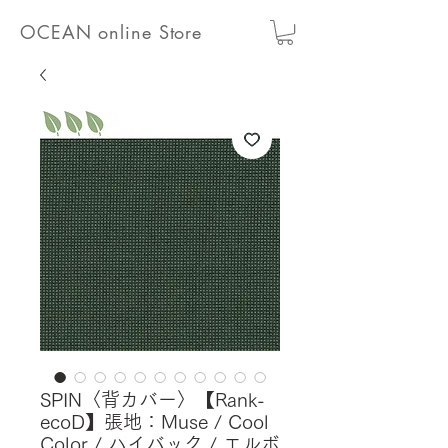
OCEAN online Store
SPIN〈背カバー〉【Rank-
ecoD】張地：Muse / Cool
Color / ハイバック / エルボ