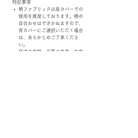
特記事項
柄ファブリックは座カバーでの
使用を推奨しております。柄の
目合わせはできかねますので、
背カバーにご選択いただく場合
は、あらかじめご了承くださ
い。
経済の変動、品質の改善、在庫
状況などにより価格および規
格、仕様、カラーバリエーショ
ンを変更させていただく場合が
あります。
柄ファブリックの対象は下記張地に
なります。
【Rank-ecoA】Grove, 【Rank-
ecoB】Shadow / Buffer, 【Rank-
ecoC】Lunar / Trundle