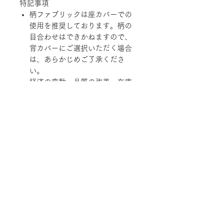
特記事項
柄ファブリックは座カバーでの
使用を推奨しております。柄の
目合わせはできかねますので、
背カバーにご選択いただく場合
は、あらかじめご了承くださ
い。
経済の変動、品質の改善、在庫
状況などにより価格および規
格、仕様、カラーバリエーショ
ンを変更させていただく場合が
あります。
柄ファブリックの対象は下記張地に
なります。
【Rank-ecoA】Grove, 【Rank-
ecoB】Shadow / Buffer, 【Rank-
ecoC】Lunar / Trundle