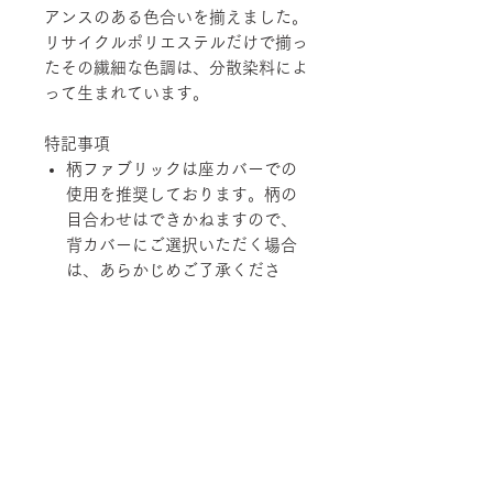
アンスのある色合いを揃えました。
リサイクルポリエステルだけで揃っ
たその繊細な色調は、分散染料によ
って生まれています。
特記事項
柄ファブリックは座カバーでの
使用を推奨しております。柄の
目合わせはできかねますので、
背カバーにご選択いただく場合
は、あらかじめご了承くださ
い。
経済の変動、品質の改善、在庫
状況などにより価格および規
格、仕様、カラーバリエーショ
ンを変更させていただく場合が
あります。
柄ファブリックの対象は下記張地に