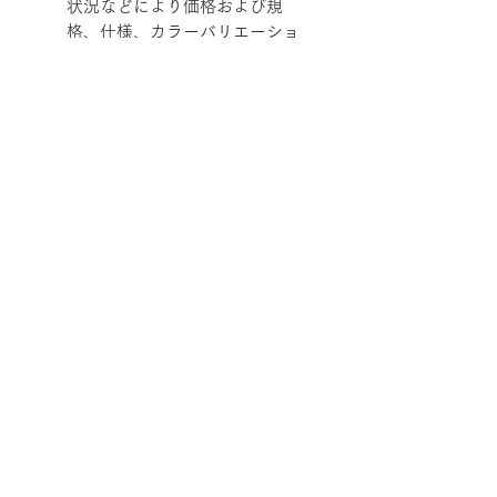
状況などにより価格および規
格、仕様、カラーバリエーショ
ンを変更させていただく場合が
あります。
柄ファブリックの対象は下記張地に
なります。
【Rank-ecoA】Grove, 【Rank-
ecoB】Shadow / Buffer, 【Rank-
ecoC】Lunar / Trundle
■納期について
サテン仕上げベース 2週間程度
■配送について
ブラック粉体塗装ベース 3週間程
度
宅配便でお届けします。
50台以上の場合は要相談となります。
■ご注文について
配送エリアによって料金が異なりま
在庫の有無によって納期が変動するこ
す。
受注生産の為、ご注文後の内容変更
とがあります。
※数量によって配送方法・配送料を変
【サイズ】SPIN ハイバック/クラシ
(商品・カラー・サイズ等)、キャンセ
また、ゴールデンウイーク、夏季休
更することがあります。 離島・一部
ック