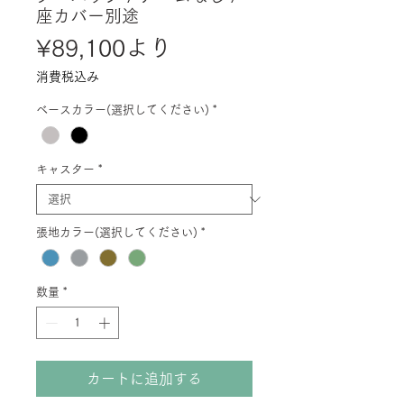
座カバー別途
セ
¥89,100
より
ー
消費税込み
ル
ベースカラー(選択してください)
*
価
格
キャスター
*
張地カラー(選択してください)
*
数量
*
カートに追加する