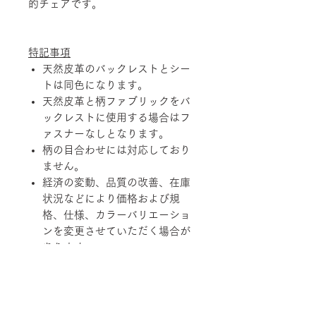
的チェアです。
特記事項
天然皮革のバックレストとシー
トは同色になります。
天然皮革と柄ファブリックをバ
ックレストに使用する場合はフ
ァスナーなしとなります。
柄の目合わせには対応しており
ません。
経済の変動、品質の改善、在庫
状況などにより価格および規
格、仕様、カラーバリエーショ
ンを変更させていただく場合が
あります。
天然素材を使用している製品に
つきましては、その性質上、色
調、柄、ツヤ、質感等がそれぞ
れ若干異なる場合がありますの