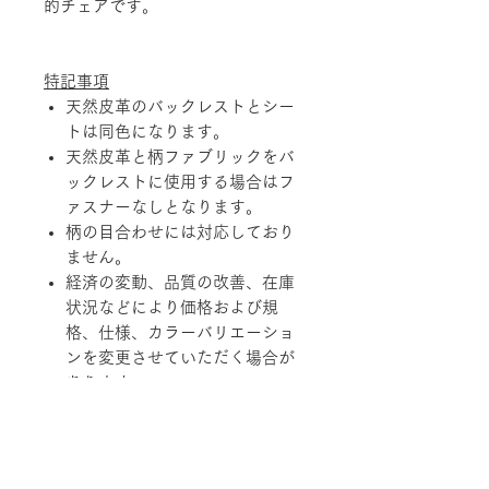
的チェアです。
特記事項
天然皮革のバックレストとシー
トは同色になります。
天然皮革と柄ファブリックをバ
ックレストに使用する場合はフ
ァスナーなしとなります。
柄の目合わせには対応しており
ません。
経済の変動、品質の改善、在庫
状況などにより価格および規
格、仕様、カラーバリエーショ
ンを変更させていただく場合が
あります。
天然素材を使用している製品に
つきましては、その性質上、色
調、柄、ツヤ、質感等がそれぞ
れ若干異なる場合がありますの