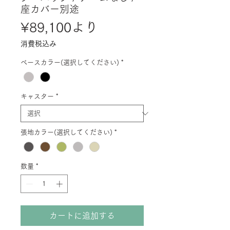
座カバー別途
セ
¥89,100
より
ー
消費税込み
ル
ベースカラー(選択してください)
*
価
格
キャスター
*
張地カラー(選択してください)
*
数量
*
カートに追加する