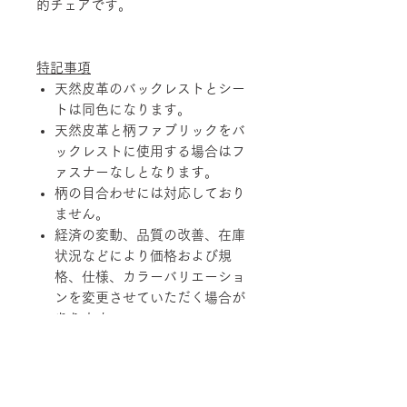
的チェアです。
特記事項
天然皮革のバックレストとシー
トは同色になります。
天然皮革と柄ファブリックをバ
ックレストに使用する場合はフ
ァスナーなしとなります。
柄の目合わせには対応しており
ません。
経済の変動、品質の改善、在庫
状況などにより価格および規
格、仕様、カラーバリエーショ
ンを変更させていただく場合が
あります。
天然素材を使用している製品に
つきましては、その性質上、色
調、柄、ツヤ、質感等がそれぞ
れ若干異なる場合がありますの