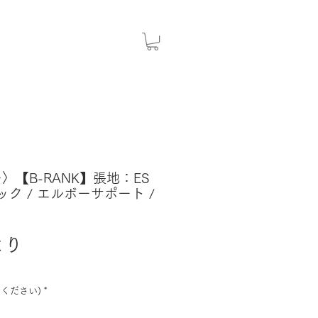
ー〉【B-RANK】張地：ES
ック / エルボーサポート /
セ
より
ー
ル
ください)
*
価