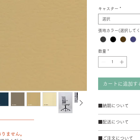
キャスター
*
選択
張地カラー(選択してく
数量
*
カートに追加す
■納期について
サテン仕上げベー
――――――――
■配送について
ブラック粉体塗装
50台以上の場合は
宅配便でお届けしま
おりません。
て納期が変動するこ
■ご注文について
配送エリアによって