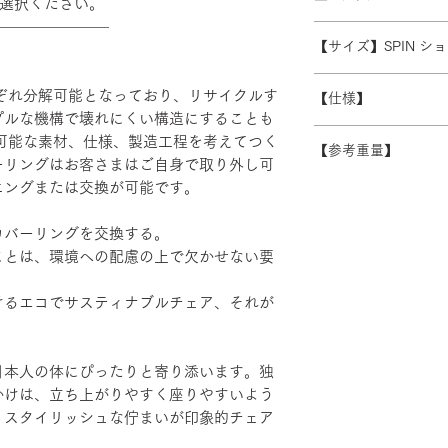
選択ください。
また、ゴールデンウ
※数量によって配送
――――――――
受注生産の為、ご注
常よりお時間をいた
ます。 離島・一部
【サイズ】SPIN 
ズ等)、キャンセル
別途必要になります
さい。
W550-640/D430/H9
積金額を提示いたし
れぞれ分解可能となっており、リサイクルす
【仕様】
受注生産の為、配送
プルな機構で壊れにくい構造にすることも
す。詳細なお時間帯
バックレスト：成
続可能な素材、仕様、製造工程を考えてつく
できない場合がござ
【参考重量】
シート：PP・モ
ーリングはお客さまはご自身で取り外し可
い。
ベース：アルミダ
ショルダーバック/
ニングまたは交換が可能です。
装
ヘッドハイバック 
エルボーサポート
カバーリングを交換する。
げ・粉体塗装・TP
ことは、環境への配慮の上で欠かせない要
けるエコでサスティナブルチェア、それが
日本人の体にぴったりと寄り添います。独
かけは、立ち上がりやすく座りやすいよう
。スタイリッシュな佇まいが印象的チェア