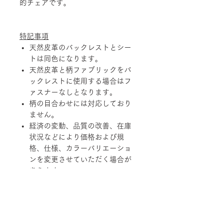
的チェアです。
特記事項
天然皮革のバックレストとシー
トは同色になります。
天然皮革と柄ファブリックをバ
ックレストに使用する場合はフ
ァスナーなしとなります。
柄の目合わせには対応しており
ません。
経済の変動、品質の改善、在庫
状況などにより価格および規
格、仕様、カラーバリエーショ
ンを変更させていただく場合が
あります。
天然素材を使用している製品に
つきましては、その性質上、色
調、柄、ツヤ、質感等がそれぞ
れ若干異なる場合がありますの