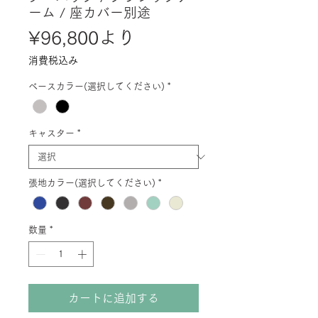
ーム / 座カバー別途
セ
¥96,800
より
ー
消費税込み
ル
ベースカラー(選択してください)
*
価
格
キャスター
*
張地カラー(選択してください)
*
数量
*
カートに追加する