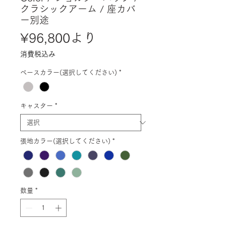
クラシックアーム / 座カバ
ー別途
セ
¥96,800
より
ー
消費税込み
ル
ベースカラー(選択してください)
*
価
格
キャスター
*
張地カラー(選択してください)
*
数量
*