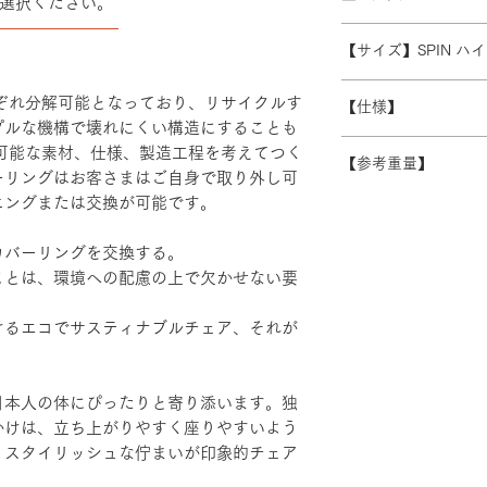
選択ください。
また、ゴールデンウ
※数量によって配送
――――――――
受注生産の為、ご注
常よりお時間をいた
ます。 離島・一部
【サイズ】SPIN ハ
ズ等)、キャンセル
別途必要になります
さい。
W480/D430/H1230-
積金額を提示いたし
れぞれ分解可能となっており、リサイクルす
【仕様】
受注生産の為、配送
プルな機構で壊れにくい構造にすることも
す。詳細なお時間帯
バックレスト：成
続可能な素材、仕様、製造工程を考えてつく
できない場合がござ
【参考重量】
シート：PP・モ
ーリングはお客さまはご自身で取り外し可
い。
ベース：アルミダ
ニングまたは交換が可能です。
ショルダーバック/
装
ヘッドハイバック 
エルボーサポート
カバーリングを交換する。
げ・粉体塗装・TP
ことは、環境への配慮の上で欠かせない要
けるエコでサスティナブルチェア、それが
日本人の体にぴったりと寄り添います。独
かけは、立ち上がりやすく座りやすいよう
。スタイリッシュな佇まいが印象的チェア