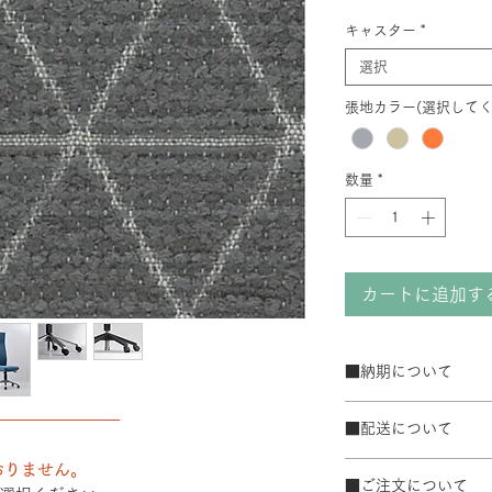
キャスター
*
選択
張地カラー(選択してく
数量
*
カートに追加す
■納期について
サテン仕上げベー
――――――――
■配送について
ブラック粉体塗装
50台以上の場合は
宅配便でお届けしま
おりません。
て納期が変動するこ
■ご注文について
配送エリアによって