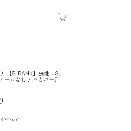
ー〉【B-RANK】張地：SL
 アームなし / 座カバー別
セ
り
ー
ル
ください)
*
価