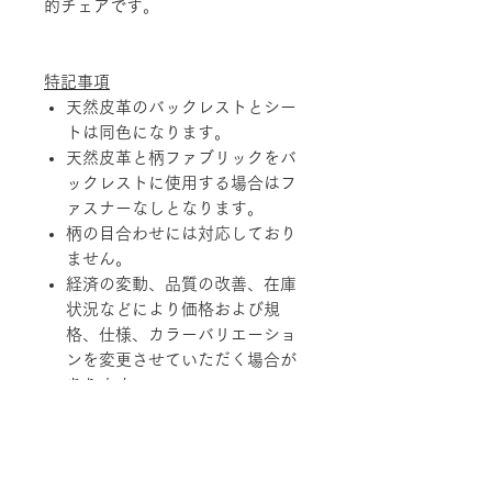
的チェアです。
特記事項
天然皮革のバックレストとシー
トは同色になります。
天然皮革と柄ファブリックをバ
ックレストに使用する場合はフ
ァスナーなしとなります。
柄の目合わせには対応しており
ません。
経済の変動、品質の改善、在庫
状況などにより価格および規
格、仕様、カラーバリエーショ
ンを変更させていただく場合が
あります。
天然素材を使用している製品に
つきましては、その性質上、色
調、柄、ツヤ、質感等がそれぞ
れ若干異なる場合がありますの