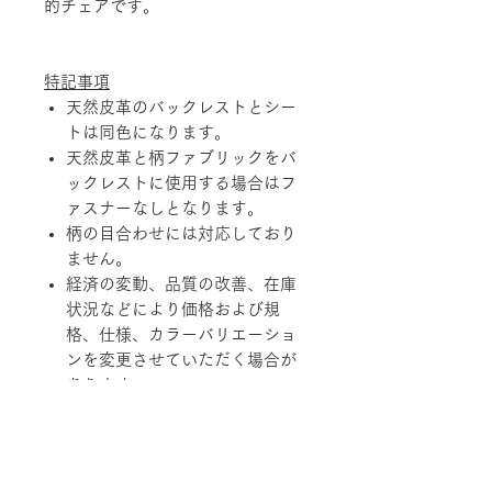
的チェアです。
特記事項
天然皮革のバックレストとシー
トは同色になります。
天然皮革と柄ファブリックをバ
ックレストに使用する場合はフ
ァスナーなしとなります。
柄の目合わせには対応しており
ません。
経済の変動、品質の改善、在庫
状況などにより価格および規
格、仕様、カラーバリエーショ
ンを変更させていただく場合が
あります。
天然素材を使用している製品に
つきましては、その性質上、色
調、柄、ツヤ、質感等がそれぞ
れ若干異なる場合がありますの