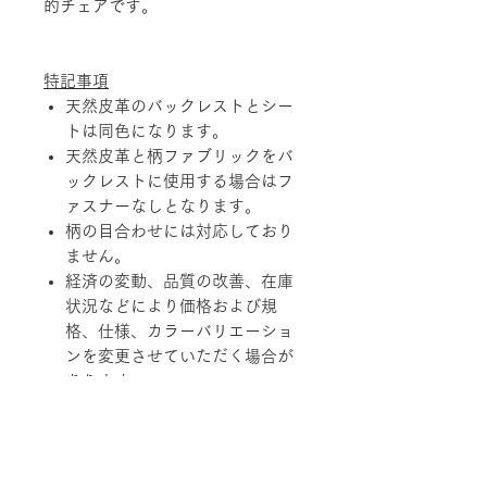
的チェアです。
特記事項
天然皮革のバックレストとシー
トは同色になります。
天然皮革と柄ファブリックをバ
ックレストに使用する場合はフ
ァスナーなしとなります。
柄の目合わせには対応しており
ません。
経済の変動、品質の改善、在庫
状況などにより価格および規
格、仕様、カラーバリエーショ
ンを変更させていただく場合が
あります。
天然素材を使用している製品に
つきましては、その性質上、色
調、柄、ツヤ、質感等がそれぞ
れ若干異なる場合がありますの