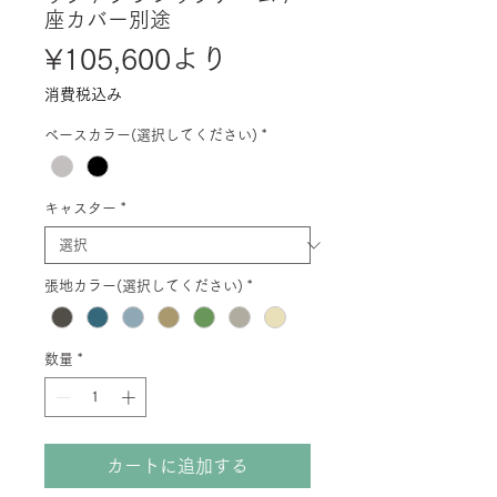
座カバー別途
セ
¥105,600
より
ー
消費税込み
ル
ベースカラー(選択してください)
*
価
格
キャスター
*
張地カラー(選択してください)
*
数量
*
カートに追加する