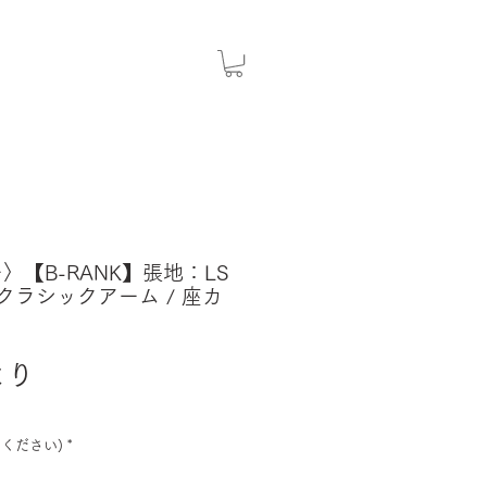
ー〉【B-RANK】張地：LS
 クラシックアーム / 座カ
セ
より
ー
ル
ください)
*
価