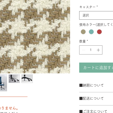
キャスター
*
選択
張地カラー(選択してく
数量
*
カートに追加す
■納期について
サテン仕上げベー
――――――――
■配送について
ブラック粉体塗装
50台以上の場合は
宅配便でお届けしま
おりません。
て納期が変動するこ
■ご注文について
配送エリアによって