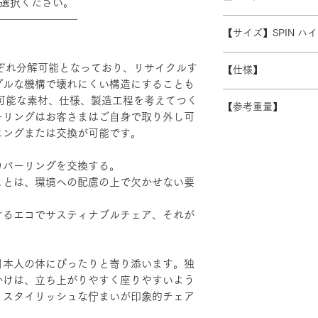
選択ください。
また、ゴールデンウ
※数量によって配送
――――――――
受注生産の為、ご注
常よりお時間をいた
ます。 離島・一部
【サイズ】SPIN 
ズ等)、キャンセル
別途必要になります
さい。
W600/D430/H1230-
積金額を提示いたし
れぞれ分解可能となっており、リサイクルす
【仕様】
受注生産の為、配送
プルな機構で壊れにくい構造にすることも
す。詳細なお時間帯
バックレスト：成
続可能な素材、仕様、製造工程を考えてつく
できない場合がござ
【参考重量】
シート：PP・モ
ーリングはお客さまはご自身で取り外し可
い。
ベース：アルミダ
ショルダーバック/
ニングまたは交換が可能です。
装
ヘッドハイバック 
エルボーサポート
カバーリングを交換する。
げ・粉体塗装・TP
ことは、環境への配慮の上で欠かせない要
けるエコでサスティナブルチェア、それが
日本人の体にぴったりと寄り添います。独
かけは、立ち上がりやすく座りやすいよう
。スタイリッシュな佇まいが印象的チェア