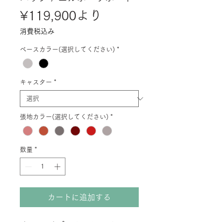
セ
¥119,900
より
ー
消費税込み
ル
ベースカラー(選択してください)
*
価
格
キャスター
*
張地カラー(選択してください)
*
数量
*
カートに追加する