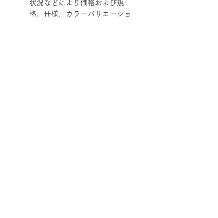
状況などにより価格および規
格、仕様、カラーバリエーショ
ンを変更させていただく場合が
あります。
柄ファブリックの対象は下記張地に
なります。
【Rank-ecoA】Grove, 【Rank-
ecoB】Shadow / Buffer, 【Rank-
ecoC】Lunar / Trundle
■納期について
サテン仕上げベース 2週間程度
■配送について
ブラック粉体塗装ベース 3週間程
度
宅配便でお届けします。
50台以上の場合は要相談となります。
■ご注文について
配送エリアによって料金が異なりま
在庫の有無によって納期が変動するこ
す。
受注生産の為、ご注文後の内容変更
とがあります。
※数量によって配送方法・配送料を変
【サイズ】SPIN ショルダーバック/
(商品・カラー・サイズ等)、キャンセ
また、ゴールデンウイーク、夏季休
更することがあります。 離島・一部
エルボーサポート