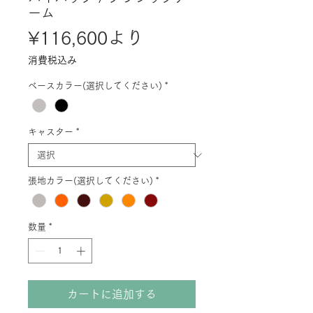
ーム
セ
¥116,600
より
ー
消費税込み
ル
ベースカラー(選択してください)
*
価
格
キャスター
*
張地カラー(選択してください)
*
数量
*
カートに追加する