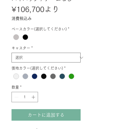
セ
¥106,700
より
ー
消費税込み
ル
ベースカラー(選択してください)
*
価
格
キャスター
*
張地カラー(選択してください)
*
数量
*
カートに追加する