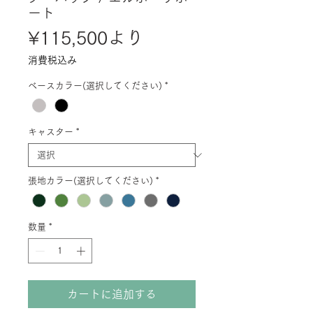
ート
セ
¥115,500
より
ー
消費税込み
ル
ベースカラー(選択してください)
*
価
格
キャスター
*
張地カラー(選択してください)
*
数量
*
カートに追加する