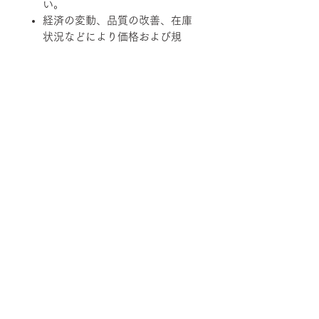
い。
経済の変動、品質の改善、在庫
状況などにより価格および規
格、仕様、カラーバリエーショ
ンを変更させていただく場合が
あります。
柄ファブリックの対象は下記張地に
なります。
【Rank-ecoA】Grove, 【Rank-
ecoB】Shadow / Buffer, 【Rank-
ecoC】Lunar / Trundle
■納期について
サテン仕上げベース 2週間程度
■配送について
ブラック粉体塗装ベース 3週間程
度
宅配便でお届けします。
50台以上の場合は要相談となります。
■ご注文について
配送エリアによって料金が異なりま
在庫の有無によって納期が変動するこ