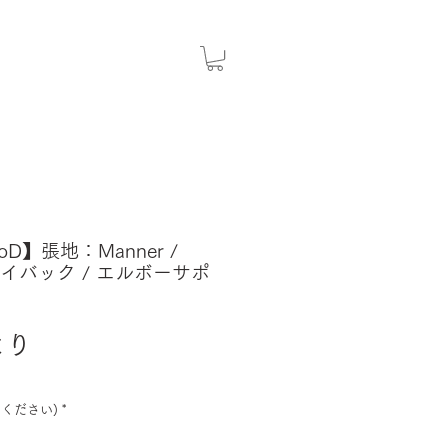
coD】張地：Manner /
 / ハイバック / エルボーサポ
セ
より
ー
ル
ください)
*
価