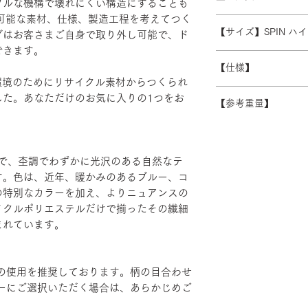
プルな機構で壊れにくい構造にすることも
また、ゴールデンウ
※数量によって配送
続可能な素材、仕様、製造工程を考えてつく
受注生産の為、ご注
常よりお時間をいた
ます。 離島・一部
【サイズ】SPIN 
グはお客さまご自身で取り外し可能で、ド
ズ等)、キャンセル
別途必要になります
さい。
できます。
W550-640/D430/H1
積金額を提示いたし
【仕様】
受注生産の為、配送
、地球環境のためにリサイクル素材からつくられ
す。詳細なお時間帯
バックレスト：成
した。あなただけのお気に入りの1つをお
できない場合がござ
【参考重量】
シート：PP・モ
い。
ベース：アルミダ
ショルダーバック/
装
ヘッドハイバック 
エルボーサポート
織りで、杢調でわずかに光沢のある自然なテ
げ・粉体塗装・TP
す。色は、近年、暖かみのあるブルー、コ
カバーリング：リサ
の特別なカラーを加え、よりニュアンスの
リエステル100％ 
イクルポリエステルだけで揃ったその繊細
まれています。
の使用を推奨しております。柄の目合わせ
ーにご選択いただく場合は、あらかじめご