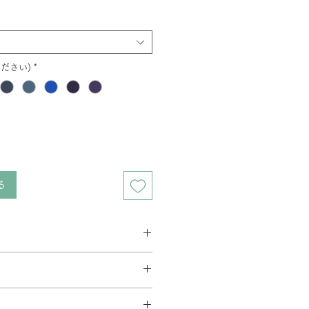
格
ださい)
*
る
ス 2週間程度
ベース 3週間程度
要相談となります。在庫の有無によっ
す。
とがあります。
料金が異なります。