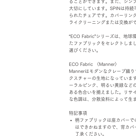
ることができます。また、シン
大切にしています。SPINは持
られたチェアです。カバーリン
ライクリーニングまたは交換が
“ECO Fabric”シリーズは
たファブリックをセレクトしま
選びください。
ECO Fabric 〈Manner〉
Mannerはモダンなクレープ
クスチャーの生地になっていま
ーラルピンク、明るい黄緑など
ある色合いを揃えました。リサ
な色調は、分散染料によって生
特記事項
柄ファブリックは座カバーで
はできかねますので、背カバ
了承ください。