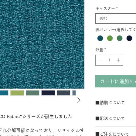
キャスター
*
選択
張地カラー(選択してく
数量
*
カートに追加す
■納期について
サテン仕上げベー
O Fabric”シリーズが誕生しました
■配送について
ブラック粉体塗装
50台以上の場合は
宅配便でお届けしま
れぞれ分解可能になっており、リサイクルす
て納期が変動するこ
■ご注文について
配送エリアによって