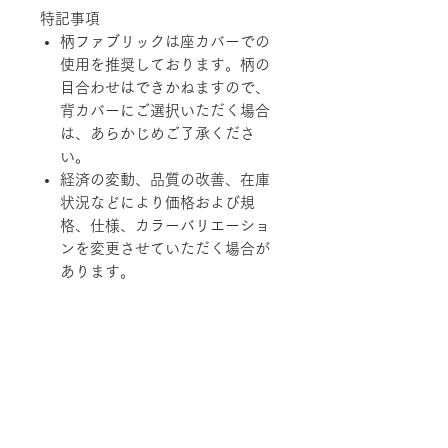
特記事項
柄ファブリックは座カバーでの
使用を推奨しております。柄の
目合わせはできかねますので、
背カバーにご選択いただく場合
は、あらかじめご了承くださ
い。
経済の変動、品質の改善、在庫
状況などにより価格および規
格、仕様、カラーバリエーショ
ンを変更させていただく場合が
あります。
柄ファブリックの対象は下記張地に
なります。
【Rank-ecoA】Grove, 【Rank-
ecoB】Shadow / Buffer, 【Rank-
ecoC】Lunar / Trundle