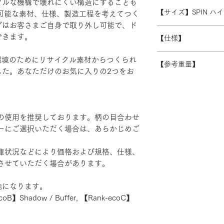
プルな機構で壊れにくい構造にすることも
受注生産の為、ご注
常よりお時間をいた
ます。 離島・一部
【サイズ】SPIN 
続可能な素材、仕様、製造工程を考えてつく
ズ等)、キャンセル
別途必要になります
グはお客さまご自身で取り外し可能で、ド
さい。
W600/D430/H1230-
積金額を提示いたし
できます。
【仕様】
受注生産の為、配送
す。詳細なお時間帯
バックレスト：成
、地球環境のためにリサイクル素材からつくられ
できない場合がござ
【参考重量】
シート：PP・モ
した。あなただけのお気に入りの2つをお
い。
ベース：アルミダ
ショルダーバック/
装
ヘッドハイバック 
エルボーサポート
げ・粉体塗装・TP
の使用を推奨しております。柄の目合わせ
カバーリング：リサ
ーにご選択いただく場合は、あらかじめご
ルポリエステル78％
菌・防カビ
庫状況などにより価格および規格、仕様、
させていただく場合があります。
地になります。
coB】Shadow / Buffer, 【Rank-ecoC】