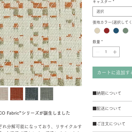
キャスター
*
選択
張地カラー(選択してく
数量
*
カートに追加す
■納期について
サテン仕上げベー
■配送について
ブラック粉体塗装
O Fabric”シリーズが誕生しました
50台以上の場合は
宅配便でお届けしま
て納期が変動するこ
■ご注文について
配送エリアによって
れぞれ分解可能になっており、リサイクルす
また、ゴールデンウ
※数量によって配送