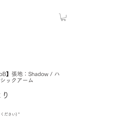
coB】張地：Shadow / ハ
ラシックアーム
セ
より
ー
ル
ください)
*
価