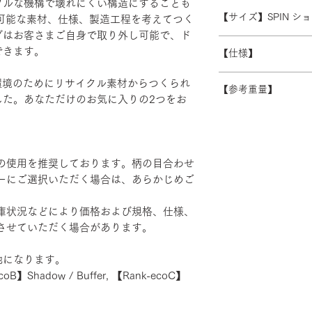
プルな機構で壊れにくい構造にすることも
受注生産の為、ご注
常よりお時間をいた
ます。 離島・一部
【サイズ】SPIN 
続可能な素材、仕様、製造工程を考えてつく
ズ等)、キャンセル
別途必要になります
グはお客さまご自身で取り外し可能で、ド
さい。
W600/D430/H930-1
積金額を提示いたし
できます。
【仕様】
受注生産の為、配送
す。詳細なお時間帯
バックレスト：成
、地球環境のためにリサイクル素材からつくられ
できない場合がござ
【参考重量】
シート：PP・モ
した。あなただけのお気に入りの2つをお
い。
ベース：アルミダ
ショルダーバック/
装
ヘッドハイバック 
エルボーサポート
げ・粉体塗装・TP
の使用を推奨しております。柄の目合わせ
カバーリング：リサ
ーにご選択いただく場合は、あらかじめご
ルポリエステル78％
菌・防カビ
庫状況などにより価格および規格、仕様、
させていただく場合があります。
地になります。
coB】Shadow / Buffer, 【Rank-ecoC】