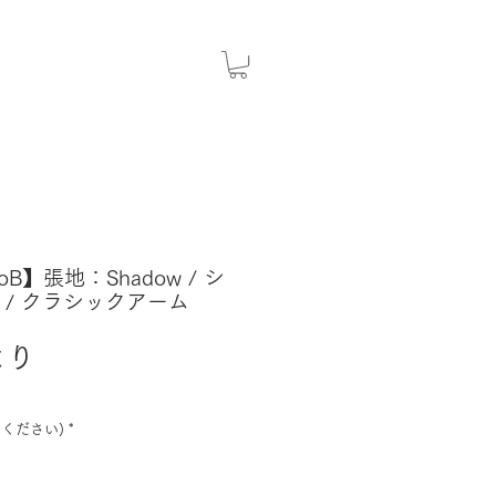
coB】張地：Shadow / シ
 / クラシックアーム
セ
より
ー
ル
ください)
*
価