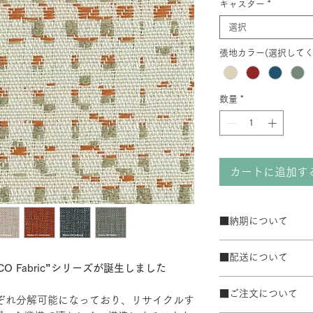
キャスター
*
選択
張地カラー(選択してく
数量
*
カートに追加す
■納期について
サテン仕上げベー
■配送について
ブラック粉体塗装
O Fabric”シリーズが誕生しました
50台以上の場合は
宅配便でお届けしま
て納期が変動するこ
■ご注文について
配送エリアによって
れぞれ分解可能になっており、リサイクルす
また、ゴールデンウ
※数量によって配送