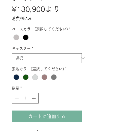
セ
¥130,900
より
ー
消費税込み
ル
ベースカラー(選択してください)
*
価
格
キャスター
*
張地カラー(選択してください)
*
数量
*
カートに追加する