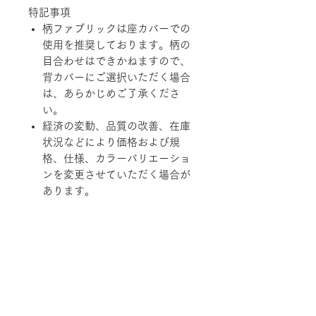
特記事項
柄ファブリックは座カバーでの
使用を推奨しております。柄の
目合わせはできかねますので、
背カバーにご選択いただく場合
は、あらかじめご了承くださ
い。
経済の変動、品質の改善、在庫
状況などにより価格および規
格、仕様、カラーバリエーショ
ンを変更させていただく場合が
あります。
柄ファブリックの対象は下記張地に
なります。
【Rank-ecoA】Grove, 【Rank-
ecoB】Shadow / Buffer, 【Rank-
ecoC】Lunar / Trundle