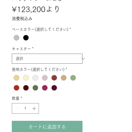
セ
¥123,200
より
ー
消費税込み
ル
ベースカラー(選択してください)
*
価
格
キャスター
*
張地カラー(選択してください)
*
数量
*
カートに追加する