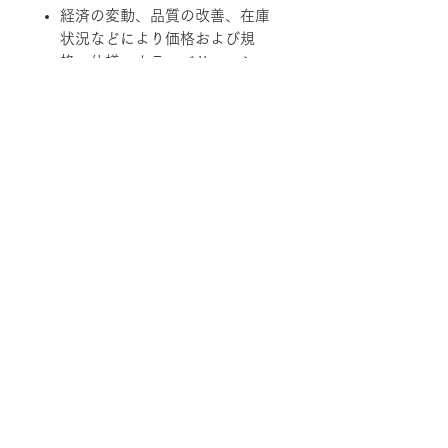
経済の変動、品質の改善、在庫
状況などにより価格および規
格、仕様、カラーバリエーショ
ンを変更させていただく場合が
あります。
柄ファブリックの対象は下記張地に
なります。
【Rank-ecoA】Grove, 【Rank-
ecoB】Shadow / Buffer, 【Rank-
ecoC】Lunar / Trundle
■納期について
サテン仕上げベース 2週間程度
■配送について
ブラック粉体塗装ベース 3週間程
度
宅配便でお届けします。
50台以上の場合は要相談となります。
■ご注文について
配送エリアによって料金が異なりま
在庫の有無によって納期が変動するこ
す。
受注生産の為、ご注文後の内容変更
とがあります。