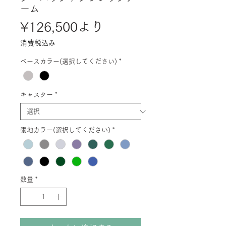
ーム
セ
¥126,500
より
ー
消費税込み
ル
ベースカラー(選択してください)
*
価
格
キャスター
*
張地カラー(選択してください)
*
数量
*