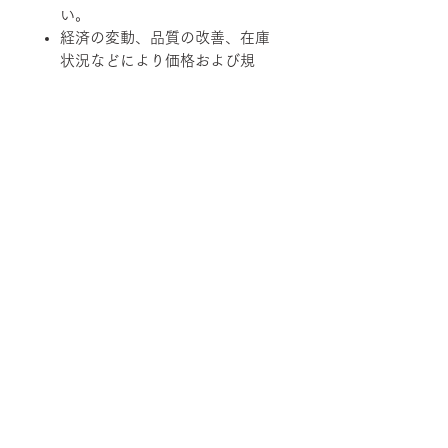
い。
経済の変動、品質の改善、在庫
状況などにより価格および規
格、仕様、カラーバリエーショ
ンを変更させていただく場合が
あります。
柄ファブリックの対象は下記張地に
なります。
【Rank-ecoA】Grove, 【Rank-
ecoB】Shadow / Buffer, 【Rank-
ecoC】Lunar / Trundle
■納期について
サテン仕上げベース 2週間程度
■配送について
ブラック粉体塗装ベース 3週間程
度
宅配便でお届けします。
50台以上の場合は要相談となります。
■ご注文について
配送エリアによって料金が異なりま
在庫の有無によって納期が変動するこ