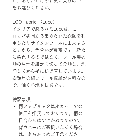
た。あなただけのお気に入りの1つ
をお選びください。
ECO Fabric 〈Luce〉
イタリアで織られたLuceは、ヨー
ロッパ各国から集められた衣類を利
用したリサイクルウールに由来する
ことから、色合いが豊富です。新た
に染色するのではなく、ウール製衣
類の生地を細かく切って分類し、洗
浄してから糸に紡ぎ直しています。
衣類用の細いウール繊維が原料なの
で、触り心地も快適です。
特記事項
柄ファブリックは座カバーでの
使用を推奨しております。柄の
目合わせはできかねますので、
背カバーにご選択いただく場合
は、あらかじめご了承くださ