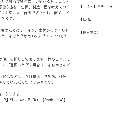
プルな機構で壊れにくい構造にすることも
受注生産の為、ご注
常よりお時間をいた
ます。 離島・一部
【サイズ】SPIN 
続可能な素材、仕様、製造工程を考えてつく
ズ等)、キャンセル
別途必要になります
グはお客さまご自身で取り外し可能で、ド
さい。
W480/D430/H930-1
積金額を提示いたし
できます。
【仕様】
受注生産の為、配送
す。詳細なお時間帯
バックレスト：成
、地球環境のためにリサイクル素材からつくられ
できない場合がござ
【参考重量】
シート：PP・モ
した。あなただけのお気に入りの2つをお
い。
ベース：アルミダ
ショルダーバック/
装
ヘッドハイバック 
エルボーサポート
げ・粉体塗装・TP
の使用を推奨しております。柄の目合わせ
カバーリング：リサ
ーにご選択いただく場合は、あらかじめご
リエステル100％ 
庫状況などにより価格および規格、仕様、
させていただく場合があります。
地になります。
coB】Shadow / Buffer, 【Rank-ecoC】