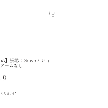
coA】張地：Grove / ショ
 アームなし
セ
より
ー
ル
ください)
*
価