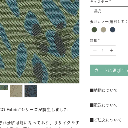
キャスター
*
選択
張地カラー(選択してく
数量
*
カートに追加す
■納期について
サテン仕上げベー
■配送について
ブラック粉体塗装
O Fabric”シリーズが誕生しました
50台以上の場合は
宅配便でお届けしま
て納期が変動するこ
■ご注文について
配送エリアによって
れぞれ分解可能になっており、リサイクルす
また、ゴールデンウ
※数量によって配送