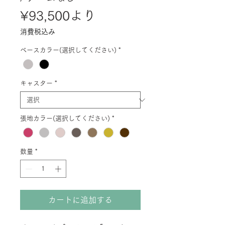
セ
¥93,500
より
ー
消費税込み
ル
ベースカラー(選択してください)
*
価
格
キャスター
*
張地カラー(選択してください)
*
数量
*
カートに追加する