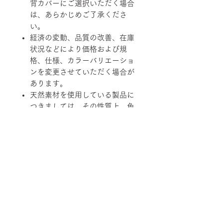
背カバーにご選択いただく場合
は、あらかじめご了承くださ
い。
経済の変動、品質の改善、在庫
状況などにより価格および規
格、仕様、カラーバリエーショ
ンを変更させていただく場合が
あります。
天然素材を使用している製品に
つきましては、その性質上、色
調、柄、ツヤ、質感等がそれぞ
れ若干異なる場合がありますの
で、あらかじめご了承くださ
い。
柄ファブリックの対象は下記張地に
なります。
【B-RANK】SL/LS/RB