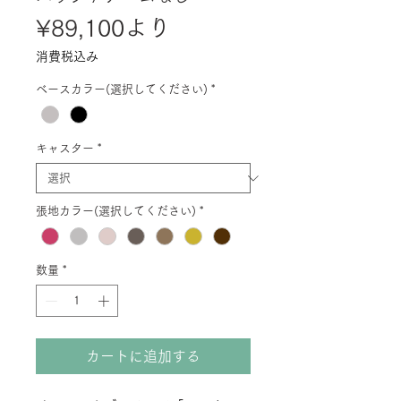
セ
¥89,100
より
ー
消費税込み
ル
ベースカラー(選択してください)
*
価
格
キャスター
*
張地カラー(選択してください)
*
数量
*
カートに追加する