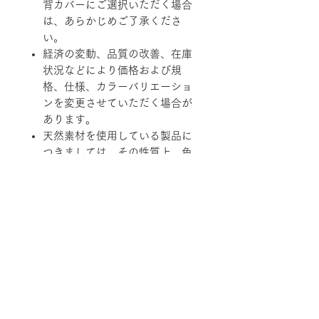
背カバーにご選択いただく場合
は、あらかじめご了承くださ
い。
経済の変動、品質の改善、在庫
状況などにより価格および規
格、仕様、カラーバリエーショ
ンを変更させていただく場合が
あります。
天然素材を使用している製品に
つきましては、その性質上、色
調、柄、ツヤ、質感等がそれぞ
れ若干異なる場合がありますの
で、あらかじめご了承くださ
い。
柄ファブリックの対象は下記張地に
なります。
【B-RANK】SL/LS/RB