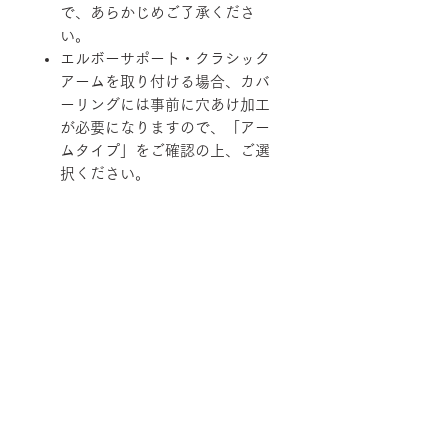
で、あらかじめご了承くださ
い。
エルボーサポート・クラシック
アームを取り付ける場合、カバ
ーリングには事前に穴あけ加工
が必要になりますので、「アー
ムタイプ」をご確認の上、ご選
択ください。
柄ファブリックの対象は下記張地に
なります。
【B-RANK】SL/LS/RB
■納期について
2週間程度
■配送について
在庫の有無によって納期が変動するこ