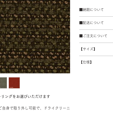
■納期について
2週間程度
■配送について
在庫の有無によって
宅配便でお届けしま
■ご注文について
配送エリアによって
※数量によって配送
受注生産の為、ご注
ます。 離島・一部
【サイズ】
ズ等)、キャンセル
別途必要になります
さい。
シート：W480xD4
積金額を提示いたし
【仕様】
ショルダーバックレス
受注生産の為、配送
ハイバックレスト：W
す。詳細なお時間帯
バックレスト：成
できない場合がござ
シート：PP・モ
い。
カバー：ポリエステ
ーリングをお選びいただけます
まご自身で取り外し可能で、ドライクリーニ