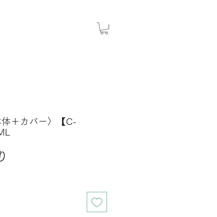
本体＋カバー〉【C-
ML
セ
り
ー
ル
価