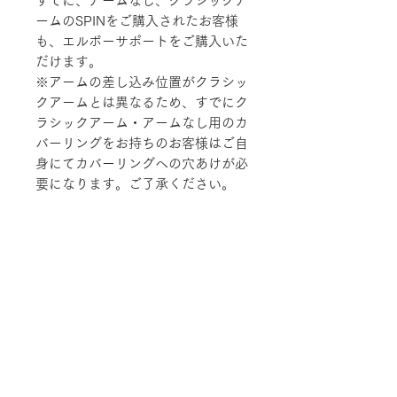
すでに、アームなし、クラシックア
ームのSPINをご購入されたお客様
も、エルボーサポートをご購入いた
だけます。
※アームの差し込み位置がクラシッ
クアームとは異なるため、すでにク
ラシックアーム・アームなし用のカ
バーリングをお持ちのお客様はご自
身にてカバーリングへの穴あけが必
要になります。ご了承ください。
■納期について
サテン仕上げ 2週間程度
■配送料ついて
ブラック粉体塗装 3週間程度
在庫の有無によって納期が変動するこ
宅配便でお届けします。
とがあります。
■ご注文について
配送エリアによって料金が異なりま
す。
受注生産の為、ご注文後の内容変更
※数量によって配送方法・配送料を変
【サイズ】SPIN エルボーサポート
(商品・カラー・サイズ等)、キャンセ
更することがあります。 離島・一部