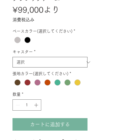
セ
¥99,000
より
ー
消費税込み
ル
ベースカラー(選択してください)
*
価
格
キャスター
*
張地カラー(選択してください)
*
数量
*
カートに追加する