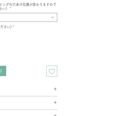
リングの穴あけ位置が変わりますので
さい）
*
ださい)
*
る
要相談となります。在庫の有無によっ
とがあります。
す。