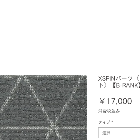
XSPINパー
ト〉【B-RAN
価
￥17,000
格
消費税込み
タイプ
*
選択