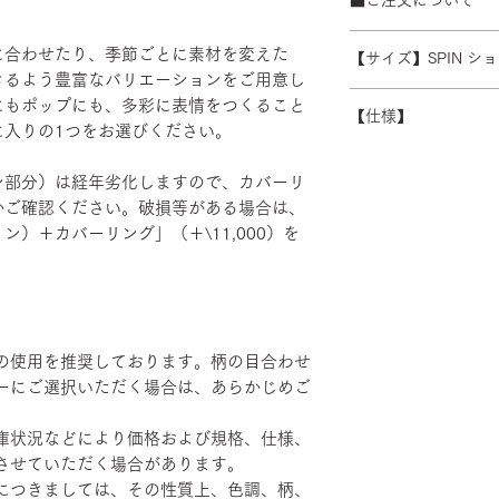
全国一律 1セット？
※数量によって配送
受注生産の為、ご注
ます。 離島・一部
に合わせたり、季節ごとに素材を変えた
【サイズ】SPIN シ
ズ等)、キャンセル
別途必要になります
きるよう豊富なバリエーションをご用意し
さい。
W380/D25/H675
積金額を提示いたし
にもポップにも、多彩に表情をつくること
【仕様】
受注生産の為、配送
に入りの1つをお選びください。
す。詳細なお時間帯
バックレスト：成
できない場合がござ
ン部分）は経年劣化しますので、カバーリ
い。
かご確認ください。破損等がある場合は、
）＋カバーリング」（＋\11,000）を
の使用を推奨しております。柄の目合わせ
ーにご選択いただく場合は、あらかじめご
庫状況などにより価格および規格、仕様、
させていただく場合があります。
につきましては、その性質上、色調、柄、