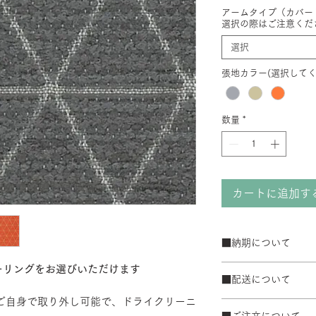
アームタイプ（カバー
選択の際はご注意くだ
選択
張地カラー(選択してく
数量
*
カートに追加す
■納期について
2週間程度
ーリングをお選びいただけます
■配送について
50台以上の場合は
て納期が変動するこ
まご自身で取り外し可能で、ドライクリーニ
宅配便でお届けしま
■ご注文について