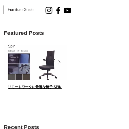
Furniture Guide
Featured Posts
リモートワークに最適な椅子 SPIN
AOYAMA DESIGN SALON 5.25 Fri.
催！
Recent Posts